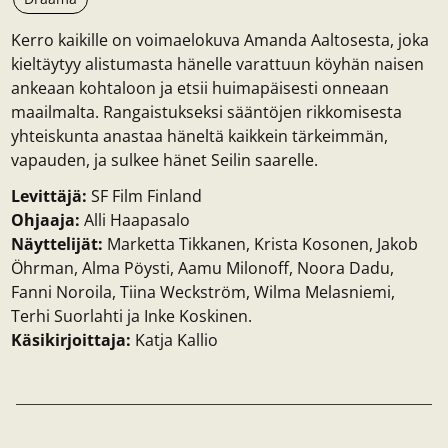
Kerro kaikille on voimaelokuva Amanda Aaltosesta, joka
kieltäytyy alistumasta hänelle varattuun köyhän naisen
ankeaan kohtaloon ja etsii huimapäisesti onneaan
maailmalta. Rangaistukseksi sääntöjen rikkomisesta
yhteiskunta anastaa häneltä kaikkein tärkeimmän,
vapauden, ja sulkee hänet Seilin saarelle.
Levittäjä:
SF Film Finland
Ohjaaja:
Alli Haapasalo
Näyttelijät:
Marketta Tikkanen, Krista Kosonen, Jakob
Öhrman, Alma Pöysti, Aamu Milonoff, Noora Dadu,
Fanni Noroila, Tiina Weckström, Wilma Melasniemi,
Terhi Suorlahti ja Inke Koskinen.
Käsikirjoittaja:
Katja Kallio