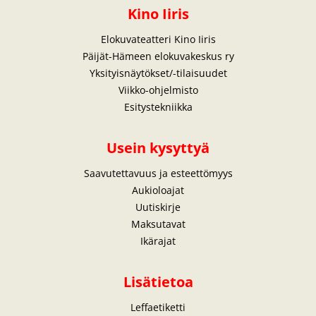
Kino Iiris
Elokuvateatteri Kino Iiris
Päijät-Hämeen elokuvakeskus ry
Yksityisnäytökset/-tilaisuudet
Viikko-ohjelmisto
Esitystekniikka
Usein kysyttyä
Saavutettavuus ja esteettömyys
Aukioloajat
Uutiskirje
Maksutavat
Ikärajat
Lisätietoa
Leffaetiketti