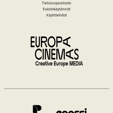
Tietosuojaseloste
Evästekäytännöt
Käyttöehdot