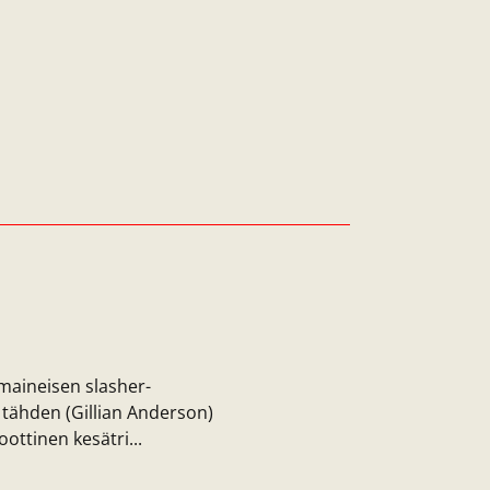
imaineisen slasher-
ähden (Gillian Anderson)
ottinen kesätri...