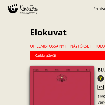
Etusiv
Elokuvat
OHJELMISTOSSA NYT
NÄYTÖKSET
TULO
BL
1990
Vanc