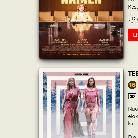
Kest
Dr
Li
TE
Nuor
elo
kans
Ensi