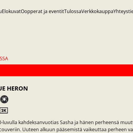
u
Elokuvat
Oopperat ja eventit
Tulossa
Verkkokauppa
Yhteysti
SSA
UE HERON
-luvulla kahdeksanvuotias Sasha ja hänen perheensä muutt
ouveriin. Uuteen alkuun pääsemistä vaikeuttaa perheen va