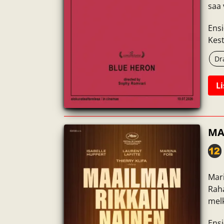
saa 
Ensi
Kest
Dr
Li
MA
Mari
Raha
melk
Ensi