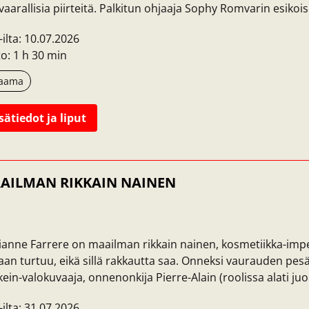
vaarallisia piirteitä. Palkitun ohjaaja Sophy Romvarin esikois
-ilta: 10.07.2026
o: 1 h 30 min
aama
sätiedot ja liput
AILMAN RIKKAIN NAINEN
anne Farrere on maailman rikkain nainen, kosmetiikka-impe
an turtuu, eikä sillä rakkautta saa. Onneksi vaurauden pes
ein-valokuvaaja, onnenonkija Pierre-Alain (roolissa alati juon
-ilta: 31.07.2026