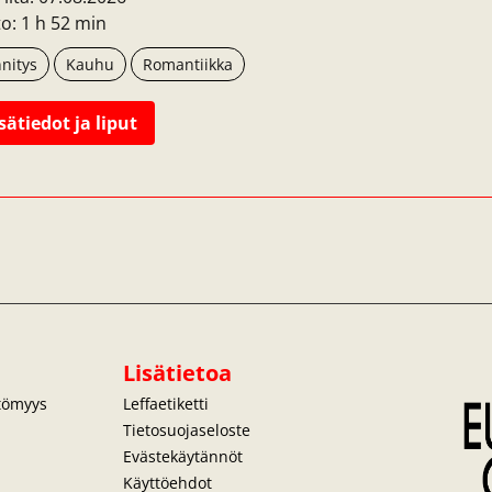
o: 1 h 52 min
nnitys
Kauhu
Romantiikka
sätiedot ja liput
Lisätietoa
ttömyys
Leffaetiketti
Tietosuojaseloste
Evästekäytännöt
Käyttöehdot