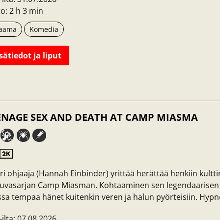
o: 2 h 3 min
aama
Komedia
sätiedot ja liput
ENAGE SEX AND DEATH AT CAMP MIASMA
i ohjaaja (Hannah Einbinder) yrittää herättää henkiin kultt
kuvasarjan Camp Miasman. Kohtaaminen sen legendaarisen t
sa tempaa hänet kuitenkin veren ja halun pyörteisiin. Hypno
-ilta: 07.08.2026