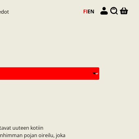
FI
EN
edot
avat uuteen kotiin
nhimman pojan oireilu, joka