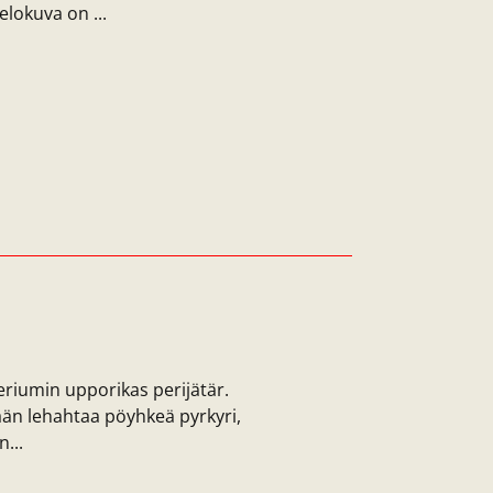
elokuva on ...
riumin upporikas perijätär.
ään lehahtaa pöyhkeä pyrkyri,
...