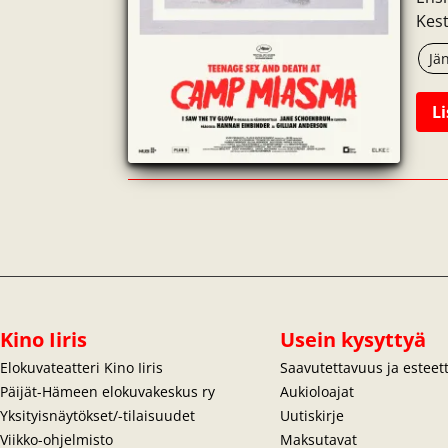
Kest
Jä
Li
Kino Iiris
Usein kysyttyä
Elokuvateatteri Kino Iiris
Saavutettavuus ja estee
Päijät-Hämeen elokuvakeskus ry
Aukioloajat
Yksityisnäytökset/-tilaisuudet
Uutiskirje
Viikko-ohjelmisto
Maksutavat