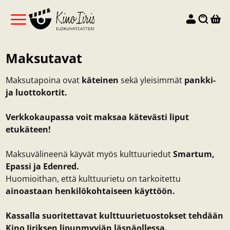
Maksutavat
Maksutapoina ovat
käteinen
sekä yleisimmät
pankki-
ja luottokortit.
Verkkokaupassa voit maksaa kätevästi liput
etukäteen!
Maksuvälineenä käyvät myös kulttuuriedut
Smartum,
Epassi ja Edenred.
Huomioithan, että kulttuurietu on tarkoitettu
ainoastaan henkilökohtaiseen käyttöön.
Kassalla suoritettavat kulttuurietuostokset tehdään
Kino Iiriksen lipunmyyjän läsnäollessa.