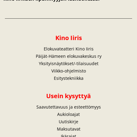
Kino Iiris
Elokuvateatteri Kino Iiris
Päijät-Hämeen elokuvakeskus ry
Yksityisnäytökset/-tilaisuudet
Viikko-ohjelmisto
Esitystekniikka
Usein kysyttyä
Saavutettavuus ja esteettömyys
Aukioloajat
Uutiskirje
Maksutavat
Ikärajat