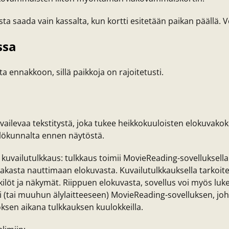
ta saada vain kassalta, kun kortti esitetään paikan päällä. 
ssa
ennakkoon, sillä paikkoja on rajoitetusti.
kuvailevaa tekstitystä, joka tukee heikkokuuloisten elokuvak
ilökunnalta ennen näytöstä.
la kuvailutulkkaus: tulkkaus toimii MovieReading-sovelluksel
asta nauttimaan elokuvasta. Kuvailutulkkauksella tarkoitet
löt ja näkymät. Riippuen elokuvasta, sovellus voi myös luke
si (tai muuhun älylaitteeseen) MovieReading-sovelluksen, jo
sen aikana tulkkauksen kuulokkeilla.