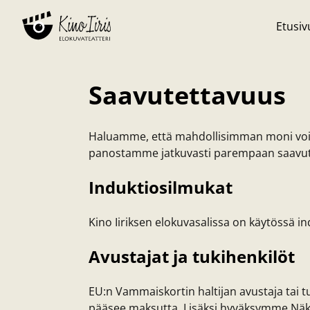
Etusiv
Saavutettavuus
Haluamme, että mahdollisimman moni voi 
panostamme jatkuvasti parempaan saavut
Induktiosilmukat
Kino Iiriksen elokuvasalissa on käytössä i
Avustajat ja tukihenkilöt
EU:n Vammaiskortin haltijan avustaja tai 
pääsee maksutta. Lisäksi hyväksymme Nä