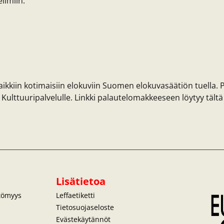
limiin:
ikkiin kotimaisiin elokuviin Suomen elokuvasäätiön tuella. 
ttuuripalvelulle. Linkki palautelomakkeeseen löytyy tältä 
Lisätietoa
ttömyys
Leffaetiketti
Tietosuojaseloste
Evästekäytännöt