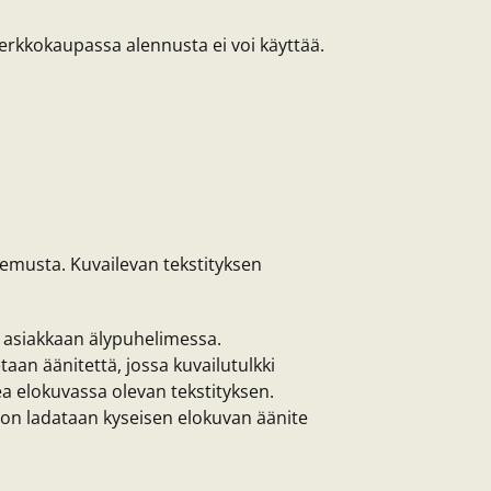
Verkkokaupassa alennusta ei voi käyttää.
okemusta. Kuvailevan tekstityksen
la asiakkaan älypuhelimessa.
aan äänitettä, jossa kuvailutulkki
a elokuvassa olevan tekstityksen.
hon ladataan kyseisen elokuvan äänite