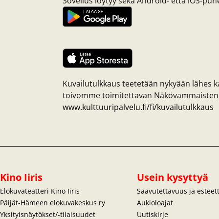
Sovellus löytyy sekä Android- että iOS-puhe
Kuvailutulkkaus teetetään nykyään lähes ka
toivomme toimitettavan Näkövammaisten Kul
www.kulttuuripalvelu.fi/fi/kuvailutulkkaus
Kino Iiris
Usein kysyttyä
Elokuvateatteri Kino Iiris
Saavutettavuus ja estee
Päijät-Hämeen elokuvakeskus ry
Aukioloajat
Yksityisnäytökset/-tilaisuudet
Uutiskirje