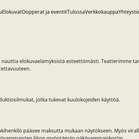
u
Elokuvat
Oopperat ja eventit
Tulossa
Verkkokauppa
Yhteysti
nauttia elokuvaelämyksistä esteettömästi. Teatterimme ta
ettavuuteen.
nduktiosilmukat, jotka tukevat kuulokojeiden käyttöä.
tukihenkilö pääsee maksutta mukaan näytökseen. Myös viralli
kövammaisten liiton myöntämän näkövammaiskortin.