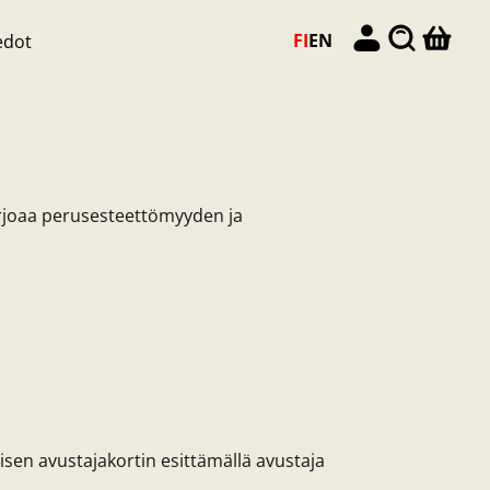
FI
EN
edot
rjoaa perusesteettömyyden ja
sen avustajakortin esittämällä avustaja