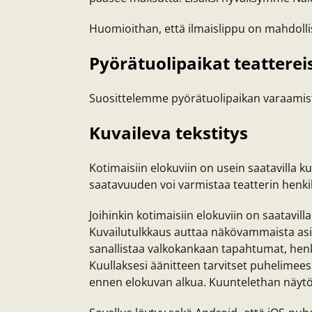
Huomioithan, että ilmaislippu on mahdollis
Pyörätuolipaikat teatterei
Suosittelemme pyörätuolipaikan varaamista 
Kuvaileva tekstitys
Kotimaisiin elokuviin on usein saatavilla 
saatavuuden voi varmistaa teatterin henk
Joihinkin kotimaisiin elokuviin on saatavil
Kuvailutulkkaus auttaa näkövammaista asiak
sanallistaa valkokankaan tapahtumat, henki
Kuullaksesi äänitteen tarvitset puhelimee
ennen elokuvan alkua. Kuuntelethan näytök