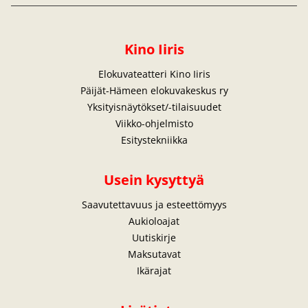
Kino Iiris
Elokuvateatteri Kino Iiris
Päijät-Hämeen elokuvakeskus ry
Yksityisnäytökset/-tilaisuudet
Viikko-ohjelmisto
Esitystekniikka
Usein kysyttyä
Saavutettavuus ja esteettömyys
Aukioloajat
Uutiskirje
Maksutavat
Ikärajat