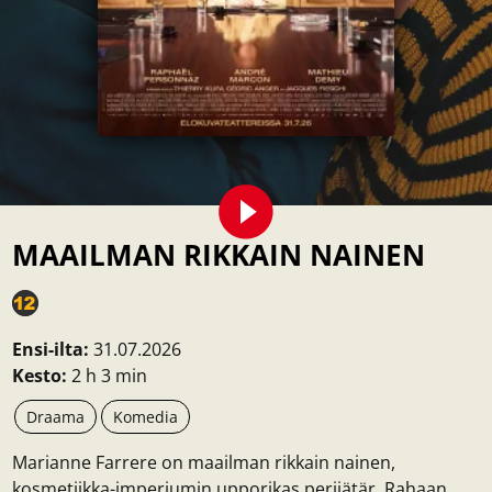
MAAILMAN RIKKAIN NAINEN
Ensi-ilta:
31.07.2026
Kesto:
2 h 3 min
Draama
Komedia
Marianne Farrere on maailman rikkain nainen,
kosmetiikka-imperiumin upporikas perijätär. Rahaan