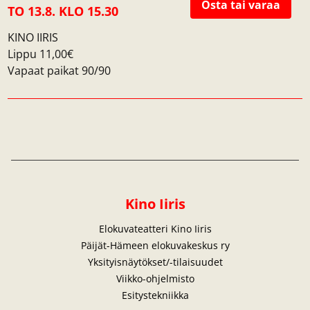
Osta tai varaa
TO 13.8. KLO 15.30
KINO IIRIS
Lippu 11,00€
Vapaat paikat 90/90
Kino Iiris
Elokuvateatteri Kino Iiris
Päijät-Hämeen elokuvakeskus ry
Yksityisnäytökset/-tilaisuudet
Viikko-ohjelmisto
Esitystekniikka