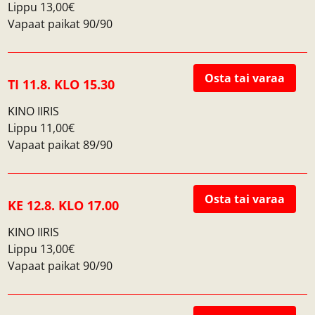
Lippu 13,00€
Ohjaaja:
Thierry Klifa
Vapaat paikat 90/90
Näyttelijät:
Isabelle Huppert, Marina Foïs, Laurent
Lafitte, Raphaël Personnaz
Osta tai varaa
TI 11.8. KLO 15.30
KINO IIRIS
Lippu 11,00€
Vapaat paikat 89/90
Osta tai varaa
KE 12.8. KLO 17.00
KINO IIRIS
Lippu 13,00€
Vapaat paikat 90/90