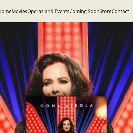
Home
Movies
Operas and Events
Coming Soon
Store
Contact