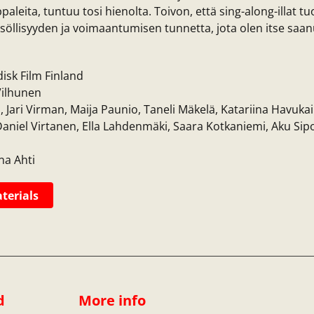
aleita, tuntuu tosi hienolta. Toivon, että sing-along-illat tuo
söllisyyden ja voimaantumisen tunnetta, jota olen itse saa
isk Film Finland
ilhunen
 Jari Virman, Maija Paunio, Taneli Mäkelä, Katariina Havukai
Daniel Virtanen, Ella Lahdenmäki, Saara Kotkaniemi, Aku Sipol
na Ahti
terials
d
More info