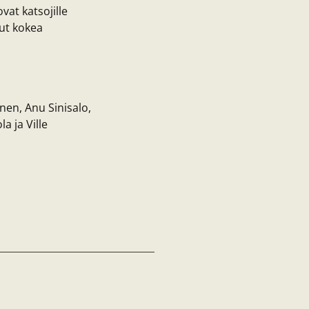
vat katsojille
nut kokea
nen, Anu Sinisalo,
a ja Ville