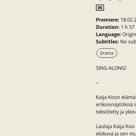
Premiere:
18.02.
Duration:
1 h 57
Language:
Origin
Subtitles:
No subt
Drama
SING-ALONG!
--
Kaija Koon elämäs
erikoisnäytöksiä 
tekstitetty ja yl
Laulaja Kaija Koo 
elokuva ja sen mus