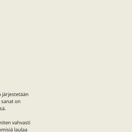
 järjestetään
n sanat on
sä.
 miten vahvasti
ihmisiä laulaa