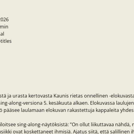
2026
 min
al
itles
tä ja urasta kertovasta Kaunis rietas onnellinen -elokuvasta
sing-along-versiona 5. kesäkuuta alkaen. Elokuvassa lauluje
eisö pääsee laulamaan elokuvan rakastettuja kappaleita yhdes
iloitsee sing-along-näytöksistä: ”On ollut liikuttavaa nähdä,
iikki ovat koskettaneet ihmisiä. Ajatus siitä, että salillinen 