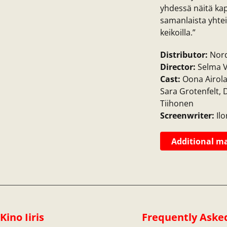
yhdessä näitä kapp
samanlaista yhtei
keikoilla.”
Distributor:
Nord
Director:
Selma V
Cast:
Oona Airola,
Sara Grotenfelt, 
Tiihonen
Screenwriter:
Ilo
Additional ma
Kino Iiris
Frequently Aske