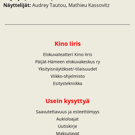
Näyttelijät:
Audrey Tautou, Mathieu Kassovitz
Kino Iiris
Elokuvateatteri Kino Iiris
Päijät-Hämeen elokuvakeskus ry
Yksityisnäytökset/-tilaisuudet
Viikko-ohjelmisto
Esitystekniikka
Usein kysyttyä
Saavutettavuus ja esteettömyys
Aukioloajat
Uutiskirje
Maksutavat