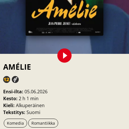
AMÉLIE
Ensi-ilta:
05.06.2026
Kesto:
2 h 1 min
Kieli:
Alkuperäinen
Tekstitys:
Suomi
Komedia
Romantiikka