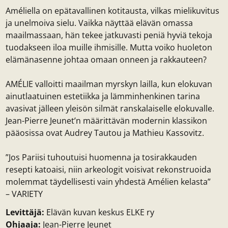
Améliella on epätavallinen kotitausta, vilkas mielikuvitus
ja unelmoiva sielu. Vaikka näyttää elävän omassa
maailmassaan, hän tekee jatkuvasti peniä hyviä tekoja
tuodakseen iloa muille ihmisille. Mutta voiko huoleton
elämänasenne johtaa omaan onneen ja rakkauteen?
AMÉLIE valloitti maailman myrskyn lailla, kun elokuvan
ainutlaatuinen estetiikka ja lämminhenkinen tarina
avasivat jälleen yleisön silmät ranskalaiselle elokuvalle.
Jean-Pierre Jeunet’n määrittävän modernin klassikon
pääosissa ovat Audrey Tautou ja Mathieu Kassovitz.
”Jos Pariisi tuhoutuisi huomenna ja tosirakkauden
resepti katoaisi, niin arkeologit voisivat rekonstruoida
molemmat täydellisesti vain yhdestä Amélien kelasta”
– VARIETY
Levittäjä:
Elävän kuvan keskus ELKE ry
Ohjaaja:
Jean-Pierre Jeunet