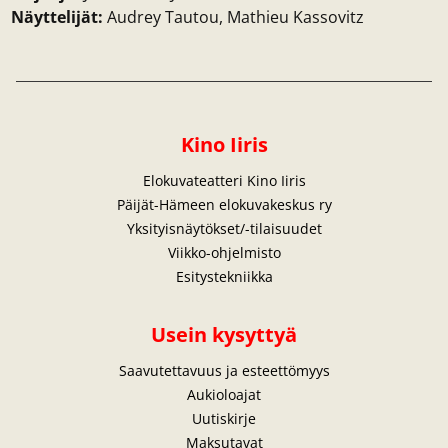
Näyttelijät:
Audrey Tautou, Mathieu Kassovitz
Kino Iiris
Elokuvateatteri Kino Iiris
Päijät-Hämeen elokuvakeskus ry
Yksityisnäytökset/-tilaisuudet
Viikko-ohjelmisto
Esitystekniikka
Usein kysyttyä
Saavutettavuus ja esteettömyys
Aukioloajat
Uutiskirje
Maksutavat