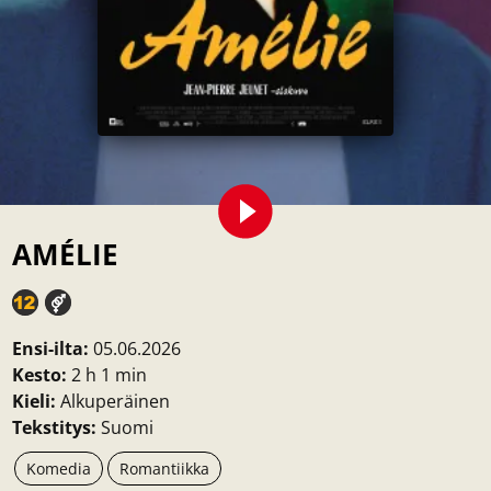
AMÉLIE
Ensi-ilta:
05.06.2026
Kesto:
2 h 1 min
Kieli:
Alkuperäinen
Tekstitys:
Suomi
Komedia
Romantiikka