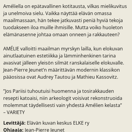
Améliella on epätavallinen kotitausta, vilkas mielikuvitus
ja unelmoiva sielu. Vaikka näyttää elävän omassa
maailmassaan, hän tekee jatkuvasti peniä hyviä tekoja
tuodakseen iloa muille ihmisille. Mutta voiko huoleton
elämänasenne johtaa omaan onneen ja rakkauteen?
AMÉLIE valloitti maailman myrskyn lailla, kun elokuvan
ainutlaatuinen estetiikka ja lämminhenkinen tarina
avasivat jälleen yleisön silmät ranskalaiselle elokuvalle.
Jean-Pierre Jeunet’n määrittävän modernin klassikon
pääosissa ovat Audrey Tautou ja Mathieu Kassovitz.
”Jos Pariisi tuhoutuisi huomenna ja tosirakkauden
resepti katoaisi, niin arkeologit voisivat rekonstruoida
molemmat täydellisesti vain yhdestä Amélien kelasta”
– VARIETY
Levittäjä:
Elävän kuvan keskus ELKE ry
Ohjaaja:
Jean-Pierre Jeunet