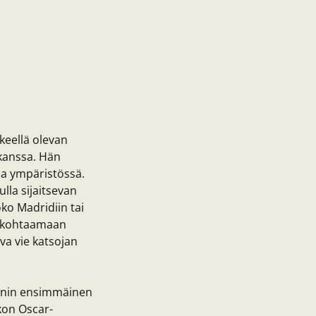
keellä olevan
 kanssa. Hän
sa ympäristössä.
lla sijaitsevan
o Madridiin tai
uu kohtaamaan
va vie katsojan
zanin ensimmäinen
kon Oscar-