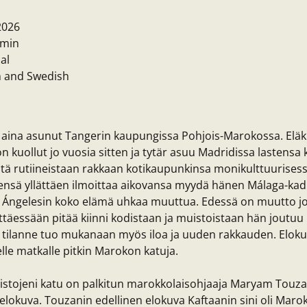
2026
 min
al
h and Swedish
 aina asunut Tangerin kaupungissa Pohjois-Marokossa. Eläk
n kuollut jo vuosia sitten ja tytär asuu Madridissa lastensa
sistä rutiineistaan rakkaan kotikaupunkinsa monikulttuurises
nsä yllättäen ilmoittaa aikovansa myydä hänen Málaga-kadu
 Ángelesin koko elämä uhkaa muuttua. Edessä on muutto jok
ittäessään pitää kiinni kodistaan ja muistoistaan hän jout
 tilanne tuo mukanaan myös iloa ja uuden rakkauden. Eloku
le matkalle pitkin Marokon katuja.
uistojeni katu on palkitun marokkolaisohjaaja Maryam Tou
elokuva. Touzanin edellinen elokuva Kaftaanin sini oli Maro