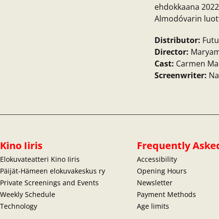
ehdokkaana 2022.
Almodóvarin luot
Distributor:
Futu
Director:
Maryam
Cast:
Carmen Mau
Screenwriter:
Na
Kino Iiris
Frequently Aske
Elokuvateatteri Kino Iiris
Accessibility
Päijät-Hämeen elokuvakeskus ry
Opening Hours
Private Screenings and Events
Newsletter
Weekly Schedule
Payment Methods
Technology
Age limits