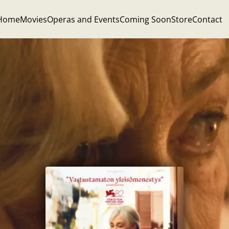
Home
Movies
Operas and Events
Coming Soon
Store
Contact