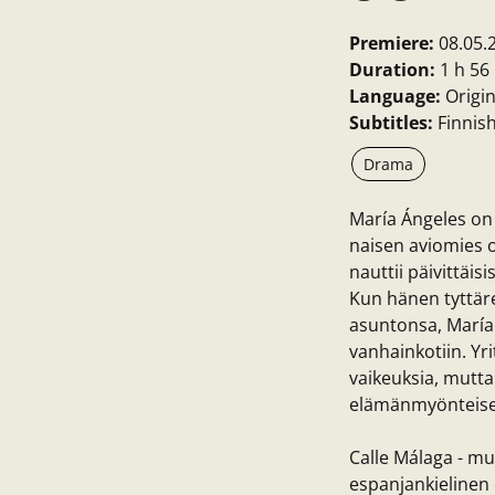
Premiere:
08.05.
Duration:
1 h 56
Language:
Origin
Subtitles:
Finnis
Drama
María Ángeles on
naisen aviomies o
nauttii päivittäi
Kun hänen tyttäre
asuntonsa, María
vanhainkotiin. Yr
vaikeuksia, mutta
elämänmyönteisel
Calle Málaga - m
espanjankielinen 