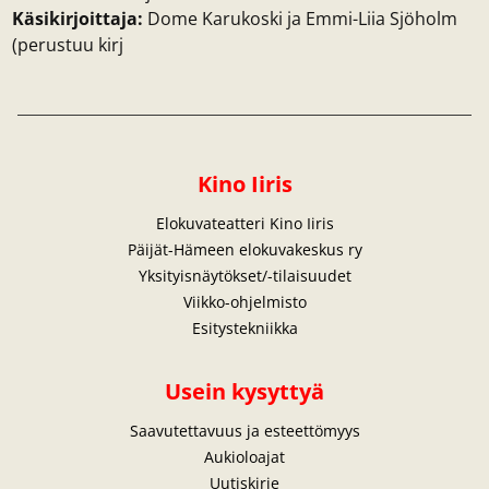
Käsikirjoittaja:
Dome Karukoski ja Emmi-Liia Sjöholm
(perustuu kirj
Kino Iiris
Elokuvateatteri Kino Iiris
Päijät-Hämeen elokuvakeskus ry
Yksityisnäytökset/-tilaisuudet
Viikko-ohjelmisto
Esitystekniikka
Usein kysyttyä
Saavutettavuus ja esteettömyys
Aukioloajat
Uutiskirje