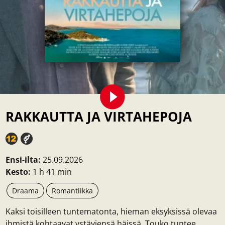
RAKKAUTTA JA VIRTAHEPOJA
Ensi-ilta:
25.09.2026
Kesto:
1 h 41 min
Draama
Romantiikka
Kaksi toisilleen tuntematonta, hieman eksyksissä olevaa
ihmistä kohtaavat ystäviensä häissä. Touko tuntee