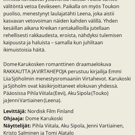
välitöntä vetoa Eevikseen. Paikalla on myös Toukon
puoliso, menestynyt laulajatähti Leena, joka aistii
kasvavan vetovoiman näiden kahden välillä. Yhden
kesäillan aikana Kreikan rantakallioilla jutellaan
rehellisesti rakkaudesta, eroista, nähdyksi tulemisen
kaipuusta ja haluista – samalla kun juhlitaan
ikimuistoisia häitä.
Dome Karukosken romanttinen draamaelokuva
RAKKAUTTA JA VIRTAHEPOJA perustuu kirjailija Emmi
Liia Sjöholmin menestysromaaniin Virtahevot. Karukoski
ja Sjöholm ovat käsikirjoittaneet elokuvan yhdessä.
Pääosissa Pihla Viitala (Eevi), Aku Sipola (Touko)
ja Jenni Vartiainen (Leena).
Levittäjä:
Nordisk Film Finland
Ohjaaja:
Dome Karukoski
Näyttelijät:
Pihla Viitala, Aku Sipola, Jenni Vartiainen,
Kristo Salminen ja Tomi Alatalo