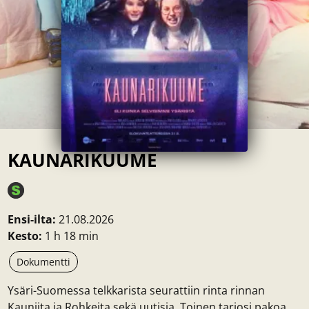
KAUNARIKUUME
Ensi-ilta:
21.08.2026
Kesto:
1 h 18 min
Dokumentti
Ysäri-Suomessa telkkarista seurattiin rinta rinnan
Kauniita ja Rohkeita sekä uutisia. Toinen tarjosi pakoa