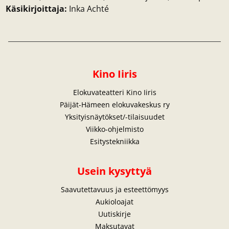
Käsikirjoittaja:
Inka Achté
Kino Iiris
Elokuvateatteri Kino Iiris
Päijät-Hämeen elokuvakeskus ry
Yksityisnäytökset/-tilaisuudet
Viikko-ohjelmisto
Esitystekniikka
Usein kysyttyä
Saavutettavuus ja esteettömyys
Aukioloajat
Uutiskirje
Maksutavat