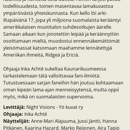
todellisuudesta, toinen masentavaa lamakuvastoa
ympäröivästä yhteiskunnasta. Kun kello löi arki-
iltapäivänä 17, jopa yli miljoona suomalaista kerääntyi
amerikkalaisen muotitalon suhdesotkujen äärelle.
Samaan aikaan kun jonotettiin leipää ja keräännyttiin
osoittamaan mieltä, muodostui ennennäkemättömät
yleisömassat katsomaan maahamme lennätettyjä
Ameriikan ihmeitä, Ridgeä ja Ericiä.
Ohjaaja Inka Achté sukeltaa Kaunarikuumeessa
tarkastelemaan tätä valloittavaa fani-ilmiötä.
Tutustuessaan sarjan faneihin hän joutuu kohtaamaan
oman kipeän lama-ajan menneisyytensä, mutta oppii
myös, mikä on suomalaisten supervoima.
Levittäjä:
Night Visions - Yö kuvat ry
Ohjaaja:
Inka Achté
Näyttelijät:
Anne-Mari Alajuuma, Jussi Jäntti, Hanna
Pitkänen, Kaarina Hazard, Marko Reijonen, Aira Tapio