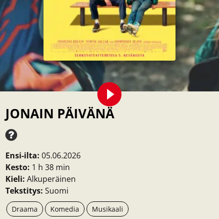
JONAIN PÄIVÄNÄ
Ensi-ilta:
05.06.2026
Kesto:
1 h 38 min
Kieli:
Alkuperäinen
Tekstitys:
Suomi
Draama
Komedia
Musikaali