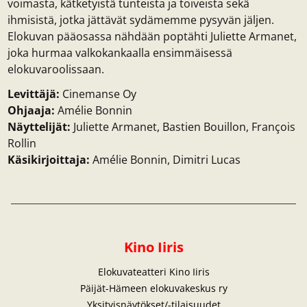
voimasta, kätketyistä tunteista ja toiveista sekä
ihmisistä, jotka jättävät sydämemme pysyvän jäljen.
Elokuvan pääosassa nähdään poptähti Juliette Armanet,
joka hurmaa valkokankaalla ensimmäisessä
elokuvaroolissaan.
Levittäjä:
Cinemanse Oy
Ohjaaja:
Amélie Bonnin
Näyttelijät:
Juliette Armanet, Bastien Bouillon, François
Rollin
Käsikirjoittaja:
Amélie Bonnin, Dimitri Lucas
Kino Iiris
Elokuvateatteri Kino Iiris
Päijät-Hämeen elokuvakeskus ry
Yksityisnäytökset/-tilaisuudet