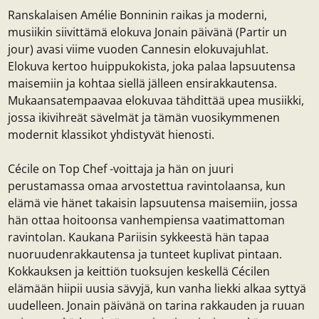
Ranskalaisen Amélie Bonninin raikas ja moderni,
musiikin siivittämä elokuva Jonain päivänä (Partir un
jour) avasi viime vuoden Cannesin elokuvajuhlat.
Elokuva kertoo huippukokista, joka palaa lapsuutensa
maisemiin ja kohtaa siellä jälleen ensirakkautensa.
Mukaansatempaavaa elokuvaa tähdittää upea musiikki,
jossa ikivihreät sävelmät ja tämän vuosikymmenen
modernit klassikot yhdistyvät hienosti.
Cécile on Top Chef -voittaja ja hän on juuri
perustamassa omaa arvostettua ravintolaansa, kun
elämä vie hänet takaisin lapsuutensa maisemiin, jossa
hän ottaa hoitoonsa vanhempiensa vaatimattoman
ravintolan. Kaukana Pariisin sykkeestä hän tapaa
nuoruudenrakkautensa ja tunteet kuplivat pintaan.
Kokkauksen ja keittiön tuoksujen keskellä Cécilen
elämään hiipii uusia sävyjä, kun vanha liekki alkaa syttyä
uudelleen. Jonain päivänä on tarina rakkauden ja ruuan