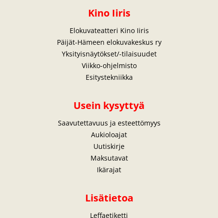
Kino Iiris
Elokuvateatteri Kino Iiris
Päijät-Hämeen elokuvakeskus ry
Yksityisnäytökset/-tilaisuudet
Viikko-ohjelmisto
Esitystekniikka
Usein kysyttyä
Saavutettavuus ja esteettömyys
Aukioloajat
Uutiskirje
Maksutavat
Ikärajat
Lisätietoa
Leffaetiketti