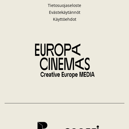
Tietosuojaseloste
Evästekäytännöt
Käyttöehdot